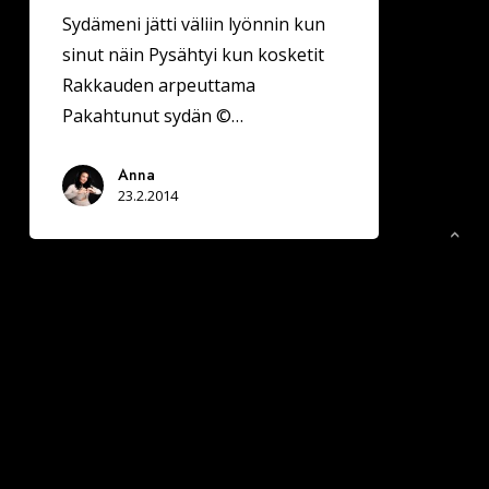
Sydämeni jätti väliin lyönnin kun
sinut näin Pysähtyi kun kosketit
Rakkauden arpeuttama
Pakahtunut sydän ©…
Anna
23.2.2014