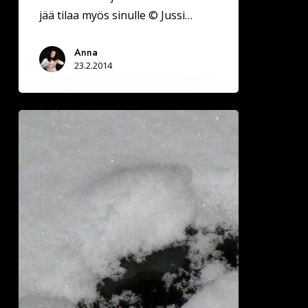
jää tilaa myös sinulle © Jussi…
Anna
23.2.2014
Kivestä
kaiverran