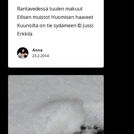
Rantavedessä tuulen makuut
Eilisen muistot Huomisen haaveet
Kuunsilta on tie sydämeen © Jussi
Erkkilä
Anna
23.2.2014
Jalat
vievät
sinne
tänne