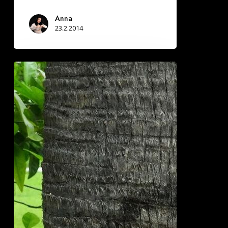
Anna
23.2.2014
Kierrän
kammesta
kierroksen