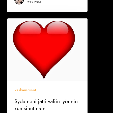
23.2.2014
Sydämeni
jätti
väliin
lyönnin
kun
sinut
näin
Rakkausrunot
Sydämeni jätti väliin lyönnin
kun sinut näin