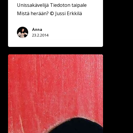
Unissakävelijä Tiedoton taipale
Mistä herään? © Jussi Erkkilä
Anna
23.2.2014
Kimmeltävät
kyyneleet