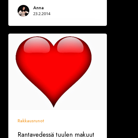
Anna
23.2.2014
Rantavedessä
tuulen
makuut
Rakkausrunot
Rantavedessä tuulen makuut