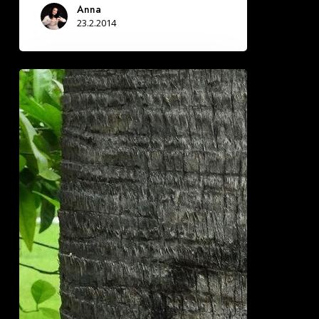
Anna
23.2.2014
Siveltimeni
liukuu
pitkin
valkeaa
kangasta