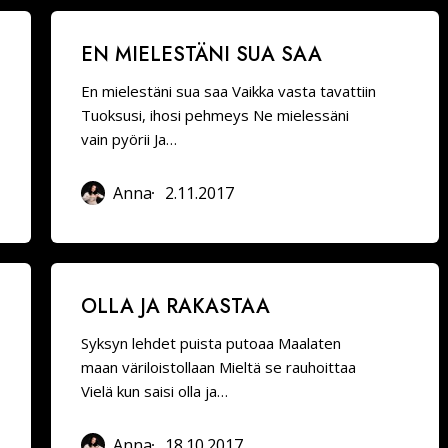
En
EN MIELESTÄNI SUA SAA
mielestäni
sua
En mielestäni sua saa Vaikka vasta tavattiin
saa
Tuoksusi, ihosi pehmeys Ne mielessäni
vain pyörii Ja…
Anna
2.11.2017
Olla
OLLA JA RAKASTAA
ja
rakastaa
Syksyn lehdet puista putoaa Maalaten
maan väriloistollaan Mieltä se rauhoittaa
Vielä kun saisi olla ja…
Anna
18.10.2017