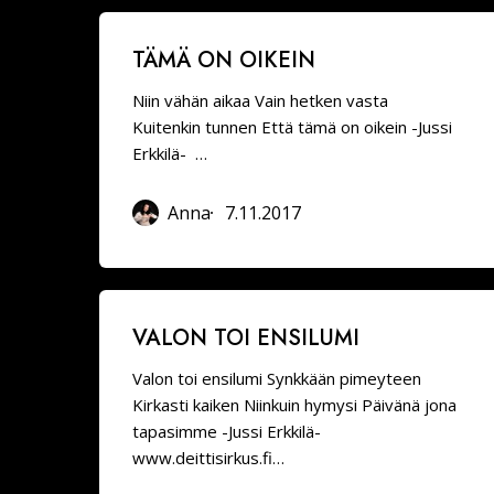
Tämä
TÄMÄ ON OIKEIN
on
oikein
Niin vähän aikaa Vain hetken vasta
Kuitenkin tunnen Että tämä on oikein -Jussi
Erkkilä- …
Anna
7.11.2017
Valon
VALON TOI ENSILUMI
toi
ensilumi
Valon toi ensilumi Synkkään pimeyteen
Kirkasti kaiken Niinkuin hymysi Päivänä jona
tapasimme -Jussi Erkkilä-
www.deittisirkus.fi…