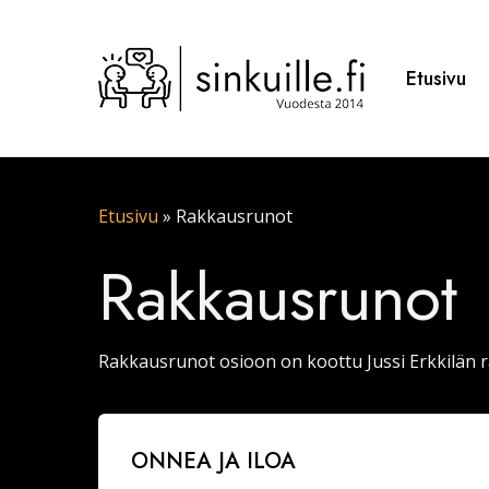
Skip
to
main
Etusivu
content
Etusivu
»
Rakkausrunot
Rakkausrunot
Rakkausrunot osioon on koottu Jussi Erkkilän 
Onnea
ONNEA JA ILOA
ja