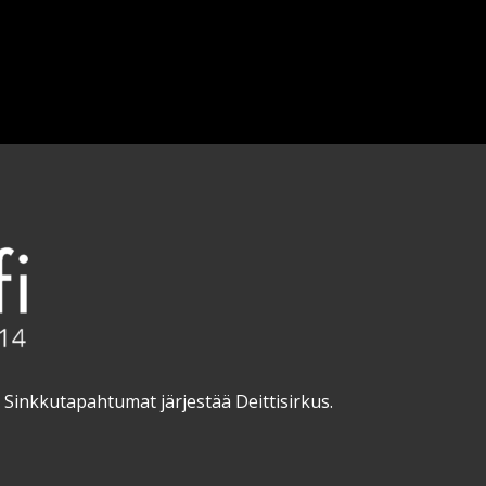
a. Sinkkutapahtumat järjestää Deittisirkus.