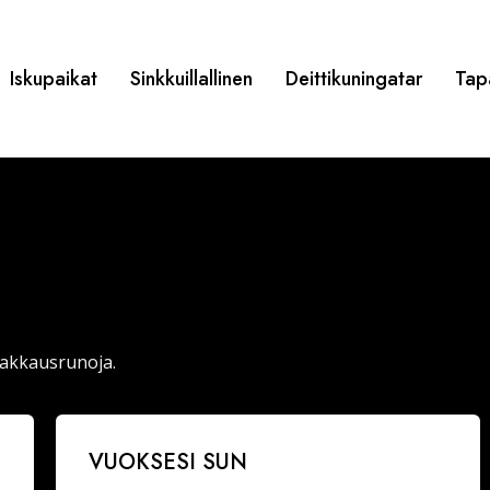
Iskupaikat
Sinkkuillallinen
Deittikuningatar
Tap
rakkausrunoja.
Vuoksesi
VUOKSESI SUN
sun