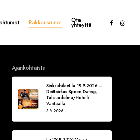
Ota
facebook
threads
ahtumat
Rakkausrunot
yhteyttä
Ajankohtaista
Sinkkubileet la 19.9.2026 –
Deittisirkus Speed Dating,
Tulisuudelma/Hotelli
Vantaalla
3.8.2026
La 29.8.2026 Varaa