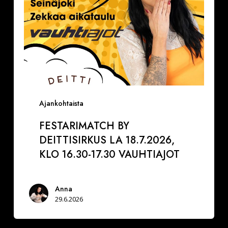
17.30
VAUHTIAJOT
Ajankohtaista
FESTARIMATCH BY
DEITTISIRKUS LA 18.7.2026,
KLO 16.30-17.30 VAUHTIAJOT
Anna
29.6.2026