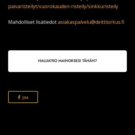
paivaristeilyt/vuorokauden-risteily/sinkkuristeily
Mahdolliset lisätiedot
asiakaspalvelu@deittisirkus.fi
Jaa