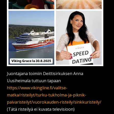
Juontajana toimiin Deittisirkuksen Anna
Uusiheimala tuttuun tapaan
https://www.vikingline.fi/valitse-
matka/risteilyt/turku-tukholma-ja-piknik-
paivaristeilyt/vuorokauden-risteily/sinkkuristeily/
(Tätä risteilyä ei kuvata televisioon)