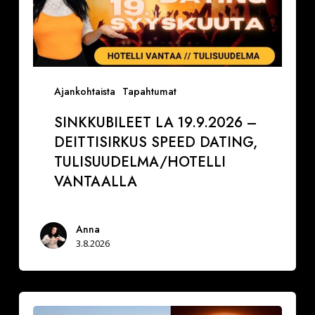
Ajankohtaista
Tapahtumat
SINKKUBILEET LA 19.9.2026 –
DEITTISIRKUS SPEED DATING,
TULISUUDELMA/HOTELLI
VANTAALLA
Anna
3.8.2026
La