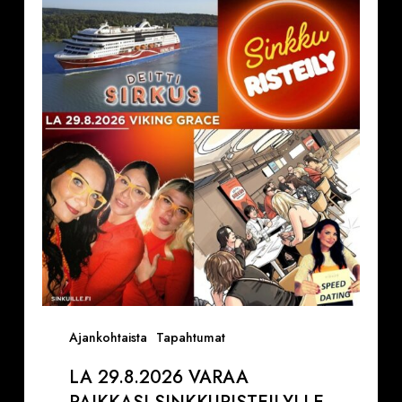
29.8.2026
Varaa
paikkasi
Sinkkuristeilylle
ja
Deittisirkus
pikadeiteille
(Viking
Grace)
Ajankohtaista
Tapahtumat
LA 29.8.2026 VARAA