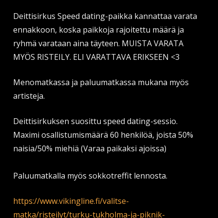
Deittisirkus Speed dating-paikka kannattaa varata
ennakkoon, koska paikkoja rajoitettu määrä ja
ryhmä varataan aina täyteen. MUISTA VARATA
MYÖS RISTEILY. ELI VARATTAVA ERIKSEEN <3
Menomatkassa ja paluumatkassa mukana myös
artisteja.
Deittisirkuksen suosittu speed dating-sessio.
Maximi osallistumismäärä 60 henkilöä, joista 50%
naisia/50% miehiä (Varaa paikaksi ajoissa)
Paluumatkalla myös sokkotreffit lennosta.
https://www.vikingline.fi/valitse-
matka/risteilyt/turku-tukholma-ja-piknik-