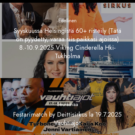
Edellinen
Syyskuussa Helsingistä 60+ risteily (Tätä
on pyydetty, varaa siis paikkasi ajoissa)
8.-10.9.2025 Viking Cinderella Hki-
Tukholma
Seuraavaa
Festarimatch by Deittisirkus la 19.7.2025
Vauhtiajot