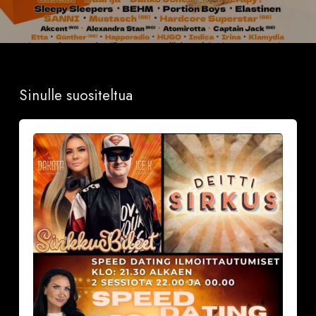
Sinulle suositeltua
Sinkkubileet
la
19.9.2026
–
Deittisirkus
Speed
Dating,
Tulisuudelma/Hotelli
Vantaalla