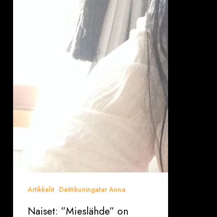
Artikkelit
Deittikuningatar Anna
Naiset: ”Mieslähde” on