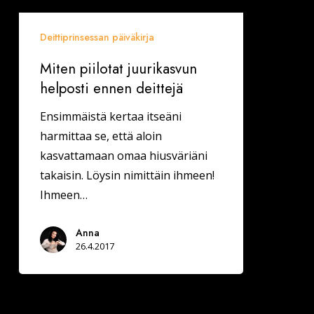
Deittiprinsessan päiväkirja
Miten piilotat juurikasvun
helposti ennen deittejä
Ensimmäistä kertaa itseäni
harmittaa se, että aloin
kasvattamaan omaa hiusväriäni
takaisin. Löysin nimittäin ihmeen!
Ihmeen…
Anna
26.4.2017