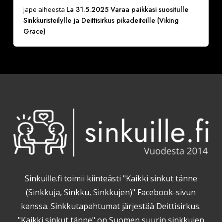
La 31.5.2025 Varaa paikkasi suositulle
Jape
aiheesta
Sinkkuristeilylle ja Deittisirkus pikadeiteille (Viking
Grace)
Sinkuille.fi toimii kiinteästi "Kaikki sinkut tänne
(Sinkkuja, Sinkku, Sinkkujen)" Facebook-sivun
kanssa. Sinkkutapahtumat järjestää Deittisirkus.
"Kaikki sinkut tänne" on Suomen suurin sinkkujen