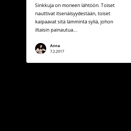
Sinkkuja on moneen lähtöön. Toiset
nauttivat itsenäisyydestään, toiset
kaipaavat sitä lämmintä syliä, johon
iltaisin painautua.…
Anna
7.2.2017