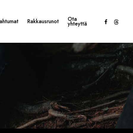
Ota
facebook
threads
ahtumat
Rakkausrunot
yhteyttä