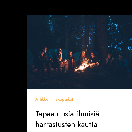
Tapaa
uusia
ihmisiä
harrastusten
kautta
Artikkelit
Iskupaikat
Tapaa uusia ihmisiä
harrastusten kautta