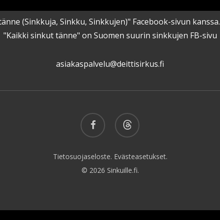
kut tänne (Sinkkuja, Sinkku, Sinkkujen)" Facebook-sivun kanss
"Kaikki sinkut tänne" on Suomen suurin sinkkujen FB-sivu
asiakaspalvelu@deittisirkus.fi
facebook
threads
Tietosuojaseloste.
Evästeasetukset.
© 2026 Sinkuille.fi.