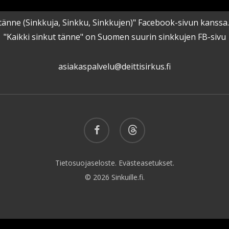
kut tänne (Sinkkuja, Sinkku, Sinkkujen)" Facebook-sivun kanss
"Kaikki sinkut tänne" on Suomen suurin sinkkujen FB-sivu
asiakaspalvelu@deittisirkus.fi
facebook
threads
Tietosuojaseloste.
Evästeasetukset.
© 2026 Sinkuille.fi.