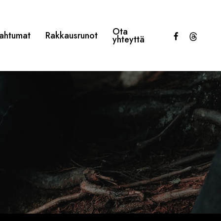
Ota
facebook
threads
ahtumat
Rakkausrunot
yhteyttä