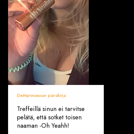
toisen
naaman
-
Oh
Yeahh!
Deittiprinsessan päiväkirja
Treffeillä sinun ei tarvitse
pelätä, että sotket toisen
naaman -Oh Yeahh!