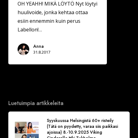
OH YEAHH! MIKÄ LÖYTÖ Nyt löytyi
huulivoide, jonka kehtaa ottaa
esiin ennemmin kuin perus
Labellon!…
Anna
31.8.2017
Luetuimpia artikkeleita
Syyskuussa Helsingistä 60+ risteily
(Tätä on pyydetty, varaa siis paikkasi
ajoissa) 8.-10.9.2025 Viking