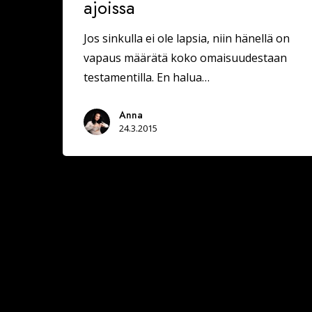
ajoissa
Jos sinkulla ei ole lapsia, niin hänellä on
vapaus määrätä koko omaisuudestaan
testamentilla. En halua…
Anna
24.3.2015