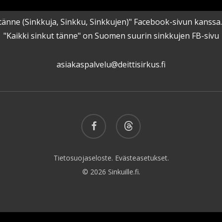
kut tänne (Sinkkuja, Sinkku, Sinkkujen)" Facebook-sivun kanss
"Kaikki sinkut tänne" on Suomen suurin sinkkujen FB-sivu
asiakaspalvelu@deittisirkus.fi
facebook
threads
Tietosuojaseloste.
Evästeasetukset.
© 2026 Sinkuille.fi.