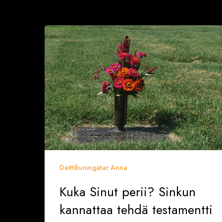
Kuka
Sinut
perii?
Sinkun
kannattaa
tehdä
testamentti
ajoissa
Deittikuningatar Anna
Kuka Sinut perii? Sinkun
kannattaa tehdä testamentti