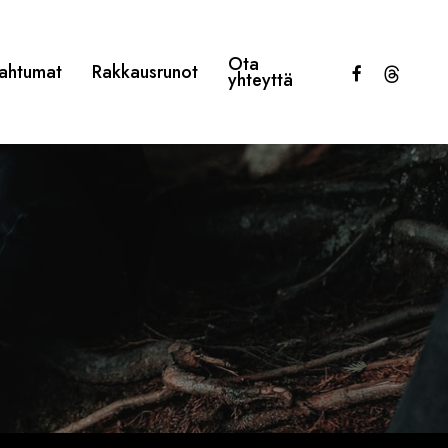
Ota
facebook
threads
ahtumat
Rakkausrunot
yhteyttä