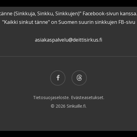
kut tänne (Sinkkuja, Sinkku, Sinkkujen)" Facebook-sivun kanss
"Kaikki sinkut tänne" on Suomen suurin sinkkujen FB-sivu
asiakaspalvelu@deittisirkus.fi
facebook
threads
Tietosuojaseloste.
Evästeasetukset.
© 2026 Sinkuille.fi.