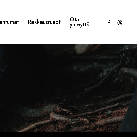
Ota
facebook
threads
ahtumat
Rakkausrunot
yhteyttä