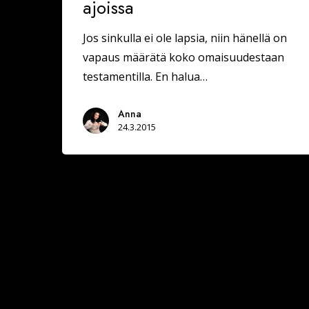
ajoissa
Jos sinkulla ei ole lapsia, niin hänellä on
vapaus määrätä koko omaisuudestaan
testamentilla. En halua…
Anna
24.3.2015