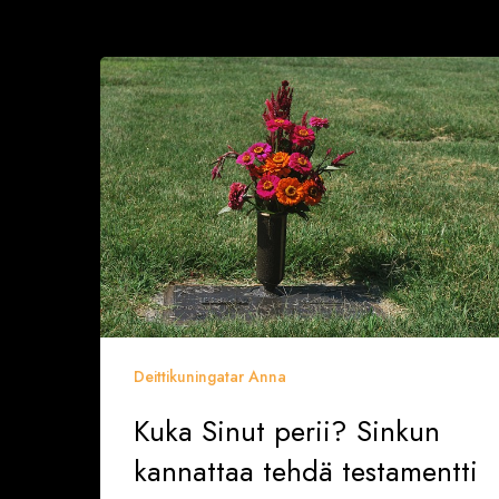
Kuka
Sinut
perii?
Sinkun
kannattaa
tehdä
testamentti
ajoissa
Deittikuningatar Anna
Kuka Sinut perii? Sinkun
kannattaa tehdä testamentti