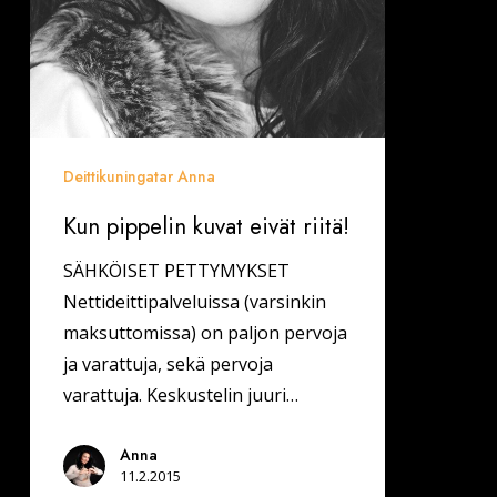
Deittikuningatar Anna
Kun pippelin kuvat eivät riitä!
SÄHKÖISET PETTYMYKSET
Nettideittipalveluissa (varsinkin
maksuttomissa) on paljon pervoja
ja varattuja, sekä pervoja
varattuja. Keskustelin juuri…
Anna
11.2.2015