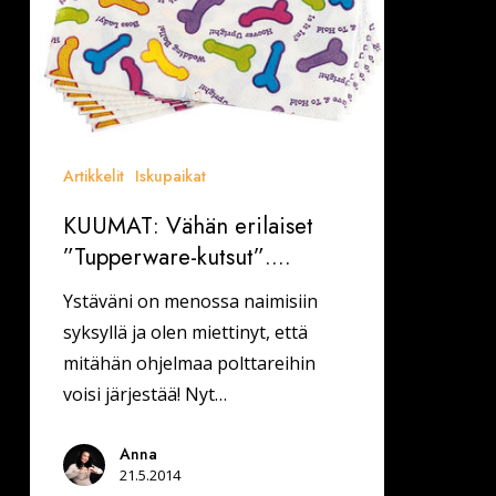
Artikkelit
Iskupaikat
KUUMAT: Vähän erilaiset
”Tupperware-kutsut”….
Ystäväni on menossa naimisiin
syksyllä ja olen miettinyt, että
mitähän ohjelmaa polttareihin
voisi järjestää! Nyt…
Anna
21.5.2014