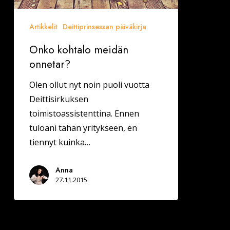
Artikkelit
Deittiprinsessan päiväkirja
Onko kohtalo meidän
onnetar?
Olen ollut nyt noin puoli vuotta
Deittisirkuksen
toimistoassistenttina. Ennen
tuloani tähän yritykseen, en
tiennyt kuinka…
Anna
27.11.2015