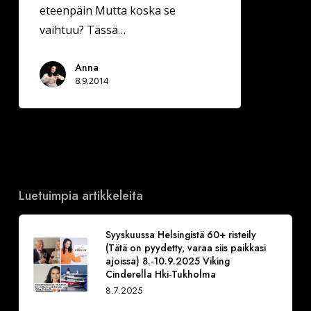
eteenpäin Mutta koska se
vaihtuu? Tässä…
Anna
8.9.2014
Luetuimpia artikkeleita
Syyskuussa Helsingistä 60+ risteily
(Tätä on pyydetty, varaa siis paikkasi
ajoissa) 8.-10.9.2025 Viking
Cinderella Hki-Tukholma
8.7.2025