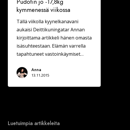
Pudotin jo -17,8kg
kymmenessä viikossa
Tällä viikolla kyynelkanavani
aukaisi Deittikuningatar Annan
kirjoittama artikkeli hänen omasta
isäsuhteestaan. Elämän varrella
tapahtuneet vastoinkäymiset…
Anna
13.11.2015
Luetuimpia artikkeleita