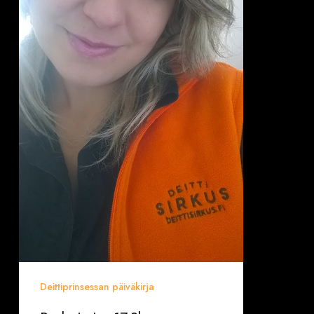
Deittiprinsessan päiväkirja