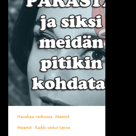
tänne-
meemit”
täältä
(KLIK)
Hauskaa verkossa
Meemit
Meemit - Kaikki sinkut tänne