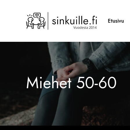
Skip
to
main
Etusivu
content
Miehet 50-60