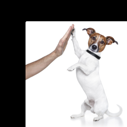
Haluatko
mukaan
sinkkuesittelyyn?