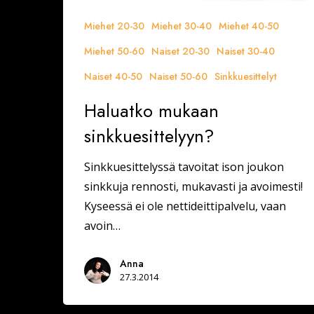
Miehet 20-30
Miehet 30-40
Miehet 40-50
Miehet 50-60
Naiset 20-30
Naiset 30-40
Naiset 40-50
Naiset 50-60
Sinkkuesittelyt
Haluatko mukaan
sinkkuesittelyyn?
Sinkkuesittelyssä tavoitat ison joukon
sinkkuja rennosti, mukavasti ja avoimesti!
Kyseessä ei ole nettideittipalvelu, vaan
avoin…
Anna
27.3.2014