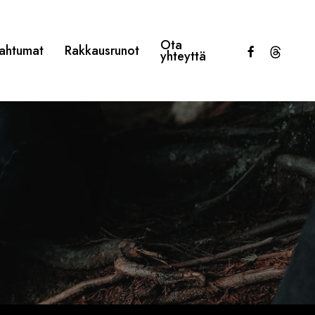
Ota
facebook
threads
ahtumat
Rakkausrunot
yhteyttä