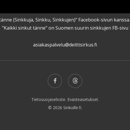
kut tänne (Sinkkuja, Sinkku, Sinkkujen)" Facebook-sivun kanss
"Kaikki sinkut tänne" on Suomen suurin sinkkujen FB-sivu
asiakaspalvelu@deittisirkus.fi
facebook
threads
Tietosuojaseloste.
Evästeasetukset.
© 2026 Sinkuille.fi.