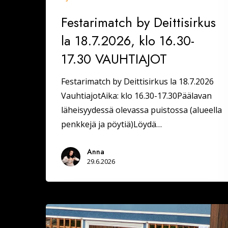
Festarimatch by Deittisirkus
la 18.7.2026, klo 16.30-
17.30 VAUHTIAJOT
Festarimatch by Deittisirkus la 18.7.2026
VauhtiajotAika: klo 16.30-17.30Päälavan
läheisyydessä olevassa puistossa (alueella
penkkejä ja pöytiä)Löydä…
Anna
29.6.2026
Ranskalainen
pyjama