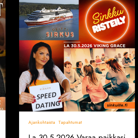
30.5.2026
Varaa
paikkasi
Sinkkuristeilylle
ja
Deittisirkus
pikadeiteille
(Viking
Grace)
Ajankohtaista
Tapahtumat
La 30.5.2026 Varaa paikkasi