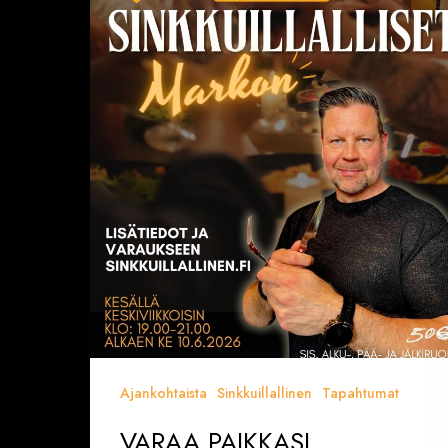
PAIKKASI
SINKKUILLALLISILLE
kesä
2026
(Helsinki,
Eerikinkatu
28)
VAIN
ENNAKKOVARAUKSET
Ajankohtaista
Sinkkuillallinen
Tapahtumat
VARAA PAIKKASI