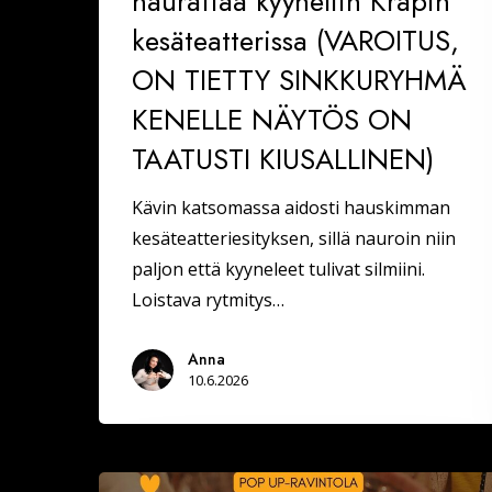
naurattaa kyyneliin Krapin
kesäteatterissa (VAROITUS,
ON TIETTY SINKKURYHMÄ
KENELLE NÄYTÖS ON
TAATUSTI KIUSALLINEN)
Kävin katsomassa aidosti hauskimman
kesäteatteriesityksen, sillä nauroin niin
paljon että kyyneleet tulivat silmiini.
Loistava rytmitys…
Anna
10.6.2026
VARAA