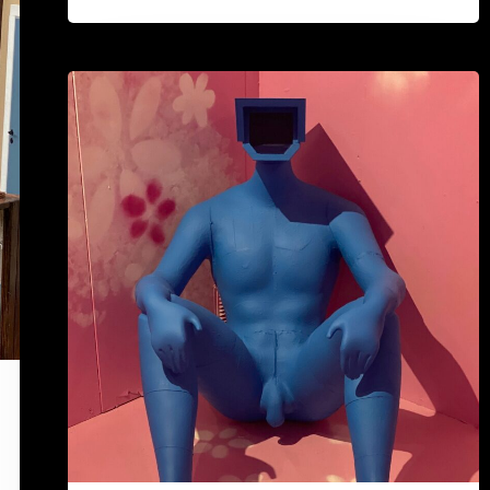
Kuinka
tutustua
treffeillä
ilman
”kuulustelua”?
Valitse
Purkutaide
(5
esimerkkiä)