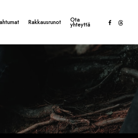
Ota
facebook
threads
ahtumat
Rakkausrunot
yhteyttä