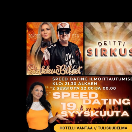
Sinkkubileet
la
19.9.2026
–
Deittisirkus
Speed
Dating,
Tulisuudelma/Hotelli
Vantaalla