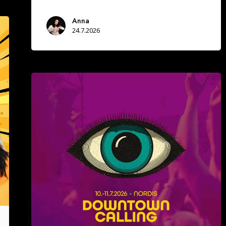
Anna
24.7.2026
Näillä
neljällä
(4)
vinkillä
teet
aloitteen
Downtown
Calling-
festareilla