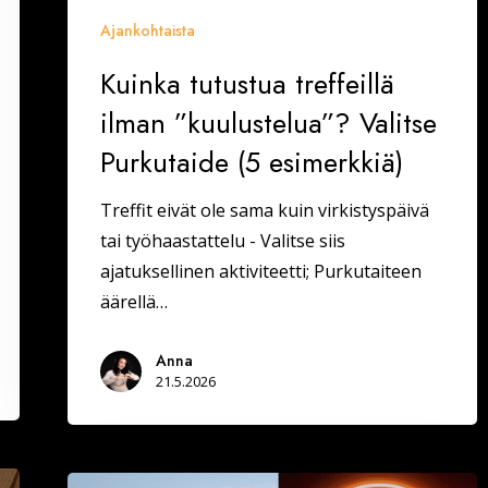
Ajankohtaista
Kuinka tutustua treffeillä
ilman ”kuulustelua”? Valitse
Purkutaide (5 esimerkkiä)
Treffit eivät ole sama kuin virkistyspäivä
tai työhaastattelu - Valitse siis
ajatuksellinen aktiviteetti; Purkutaiteen
äärellä…
Anna
21.5.2026
La