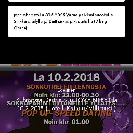
La 31.5.2025 Varaa paikkasi suositulle
Jape
aiheesta
Sinkkuristeilylle ja Deittisirkus pikadeiteille (Viking
Grace)
Edellinen
Kuhmossa Deittisirkus LOVE BILEET la
10.2.2018 (Hotelli Kainuu/Villiruusu)