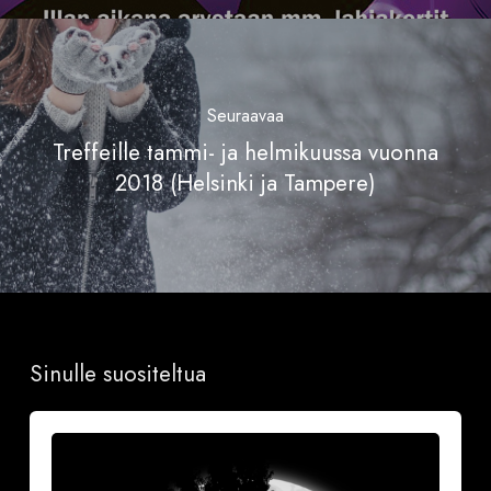
Seuraavaa
Treffeille tammi- ja helmikuussa vuonna
2018 (Helsinki ja Tampere)
Sinulle suositeltua
Vuoksesi
sun