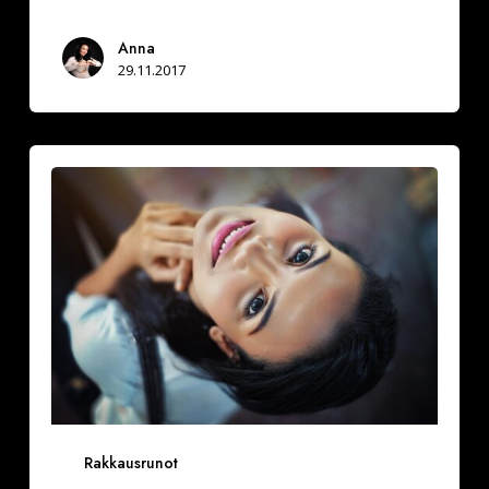
Anna
29.11.2017
Kaikesta
kauniimpaa
teit
Rakkausrunot