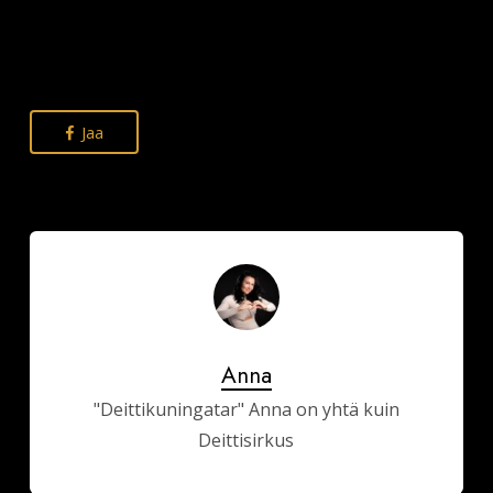
Jaa
Anna
"Deittikuningatar" Anna on yhtä kuin
Deittisirkus