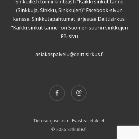
Sinkuille.fi toimii kiinteästi "Kaikki sinkut tänne
(Sinkkuja, Sinkku, Sinkkujen)" Facebook-sivun
kanssa. Sinkkutapahtumat järjestää Deittisirkus.
"Kaikki sinkut tänne" on Suomen suurin sinkkujen
FB-sivu
asiakaspalvelu@deittisirkus.fi
facebook
threads
Tietosuojaseloste.
Evästeasetukset.
© 2026 Sinkuille.fi.