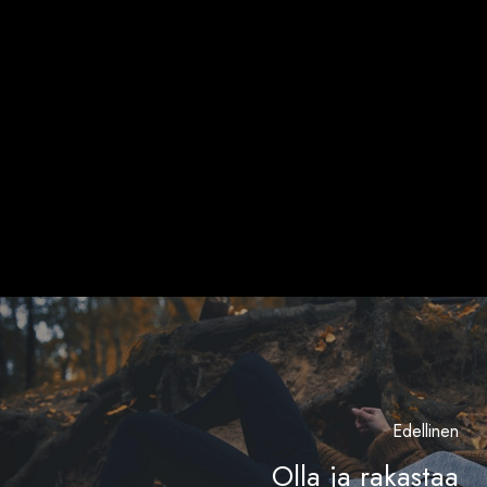
Edellinen
Olla ja rakastaa