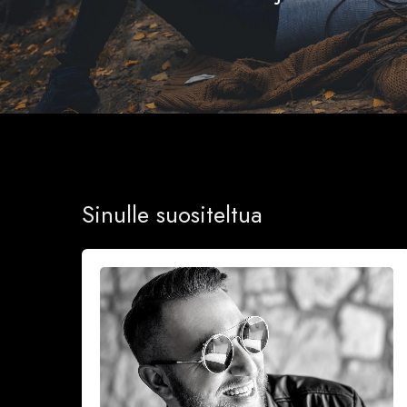
Sinulle suositeltua
Onnea
ja
iloa