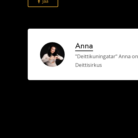
Jaa
Anna
"Deittikuningatar" Anna on
Deittisirkus