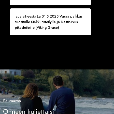
La 31.5.2025 Varaa paikkasi
Jape
aiheesta
suositulle Sinkkuristeilylle ja Deittisirkus
pikadeiteille (Viking Grace)
Seuraavaa
Onneen kuljettaisi