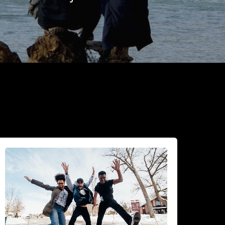
iksi
idastaa