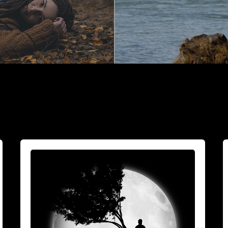
Vuoksesi
M
sun
h