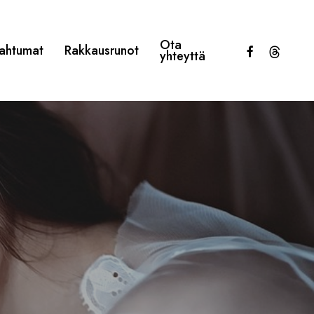
Ota
facebook
threads
ahtumat
Rakkausrunot
yhteyttä