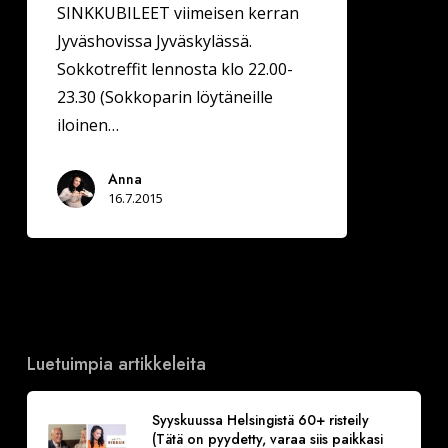
SINKKUBILEET viimeisen kerran
Jyväshovissa Jyväskylässä.
Sokkotreffit lennosta klo 22.00-
23.30 (Sokkoparin löytäneille
iloinen…
Anna
16.7.2015
Luetuimpia artikkeleita
Syyskuussa Helsingistä 60+ risteily
(Tätä on pyydetty, varaa siis paikkasi