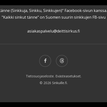
kut tänne (Sinkkuja, Sinkku, Sinkkujen)" Facebook-sivun kanss
"Kaikki sinkut tänne" on Suomen suurin sinkkujen FB-sivu
asiakaspalvelu@deittisirkus.fi
facebook
threads
Tietosuojaseloste.
Evästeasetukset.
© 2026 Sinkuille.fi.