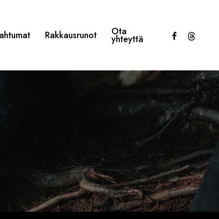
Ota
facebook
threads
ahtumat
Rakkausrunot
yhteyttä