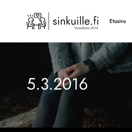
Skip
to
main
Etusivu
content
5.3.2016