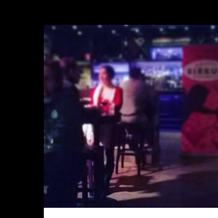
Deittisirkus
originaali
Speed
dating
Helsingissä
ja
Tampereella
maaliskuussa
2016