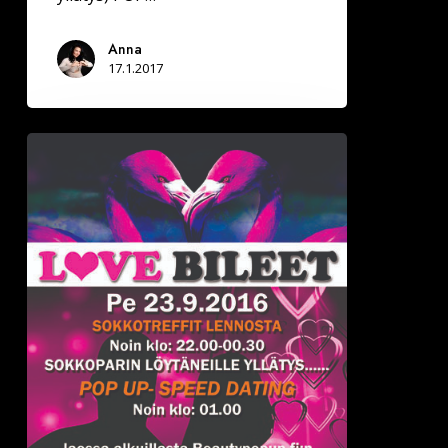
Anna
17.1.2017
Joensuun
Bepopissa
pe
23.9.
Deittisirkus
LOVE
BILEET