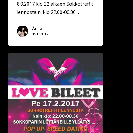
8.9.2017 klo 22 alkaen Sokkotreffit
lennosta n. klo 22.00-00.30…
Anna
15.8.2017
Deittisirkus
LOVE
BILEET
–
Joensuu,
Bepop
pe
17.2.