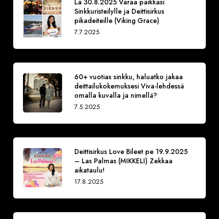
La 30.8.2025 Varaa paikkasi
Sinkkuristeilylle ja Deittisirkus
pikadeiteille (Viking Grace)
7.7.2025
60+ vuotias sinkku, haluatko jakaa
deittailukokemuksesi Viva-lehdessä
omalla kuvalla ja nimellä?
7.5.2025
Deittisirkus Love Bileet pe 19.9.2025
– Las Palmas (MIKKELI) Zekkaa
aikataulu!
17.8.2025