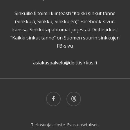
Sinkuille.fi toimii kiinteästi "Kaikki sinkut tänne
(Sinkkuja, Sinkku, Sinkkujen)" Facebook-sivun
kanssa. Sinkkutapahtumat järjestää Deittisirkus.
"Kaikki sinkut tänne" on Suomen suurin sinkkujen
FB-sivu
asiakaspalvelu@deittisirkus.fi
facebook
threads
Tietosuojaseloste.
Evästeasetukset.