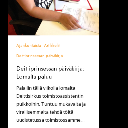
Ajankohtaista
Artikkelit
Deittiprinsessan päiväkirja
Deittiprinsessan päiväkirja:
Lomalta paluu
Palailin tällä viikolla lomalta
Deittisirkus toimistoassistentin
puikkoihin. Tuntuu mukavalta ja
virallisemmalta tehdä töitä
uudistetussa toimistossamme.…