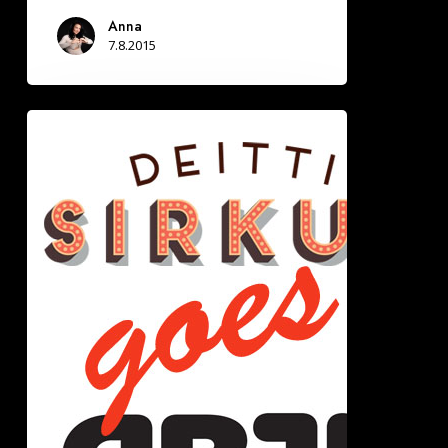
Anna
7.8.2015
Deittisirkus
Sinkkubaari
DBTL:ssa
La
1.8.2015