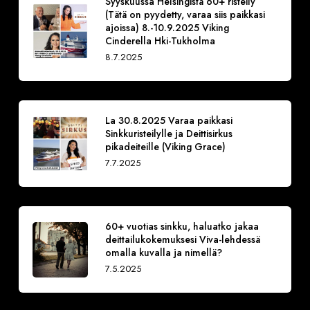
Syyskuussa Helsingistä 60+ risteily
(Tätä on pyydetty, varaa siis paikkasi
ajoissa) 8.-10.9.2025 Viking
Cinderella Hki-Tukholma
8.7.2025
La 30.8.2025 Varaa paikkasi
Sinkkuristeilylle ja Deittisirkus
pikadeiteille (Viking Grace)
7.7.2025
60+ vuotias sinkku, haluatko jakaa
deittailukokemuksesi Viva-lehdessä
omalla kuvalla ja nimellä?
7.5.2025