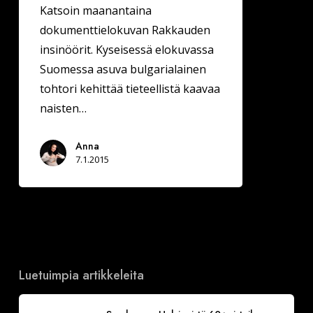
Katsoin maanantaina
dokumenttielokuvan Rakkauden
insinöörit. Kyseisessä elokuvassa
Suomessa asuva bulgarialainen
tohtori kehittää tieteellistä kaavaa
naisten…
Anna
7.1.2015
Luetuimpia artikkeleita