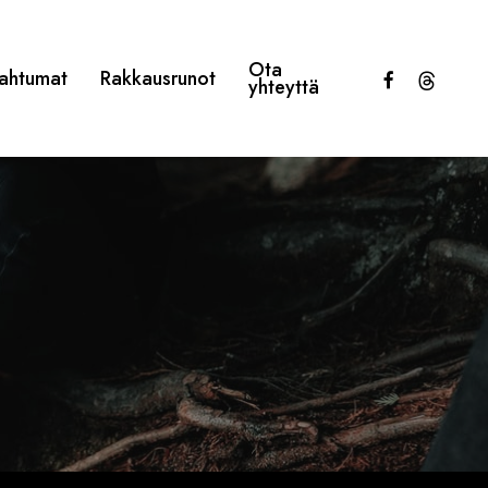
Ota
facebook
threads
ahtumat
Rakkausrunot
yhteyttä