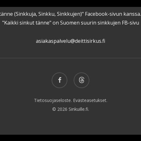
kut tänne (Sinkkuja, Sinkku, Sinkkujen)" Facebook-sivun kanss
"Kaikki sinkut tänne" on Suomen suurin sinkkujen FB-sivu
asiakaspalvelu@deittisirkus.fi
facebook
threads
Tietosuojaseloste.
Evästeasetukset.
© 2026 Sinkuille.fi.