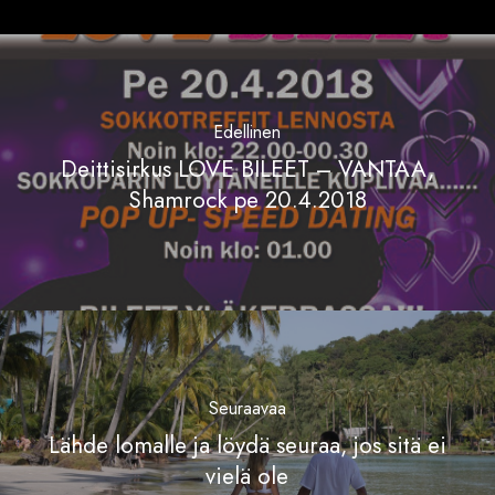
Edellinen
Deittisirkus LOVE BILEET – VANTAA,
Shamrock pe 20.4.2018
Seuraavaa
Lähde lomalle ja löydä seuraa, jos sitä ei
vielä ole