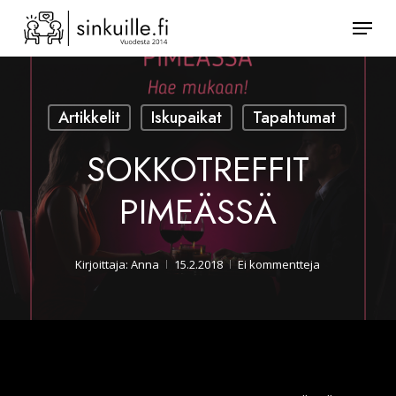
Skip
Valik
to
Sulje
main
valikk
content
Artikkelit
Iskupaikat
Tapahtumat
SOKKOTREFFIT
PIMEÄSSÄ
Kirjoittaja:
Anna
15.2.2018
Ei kommentteja