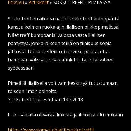
Etusivu
»
Artikkelit
»
SOKKOTREFFIT PIMEÄSSÄ
Sokkotreffien aikana nautit sokkotreffikumppanisi
kanssa kolmen ruokalajin illallisen pilkkopimeässä.
Näet treffikumppanisi valossa vasta illallisen
päätyttyä, jonka jälkeen teillä on tilaisuus sopia
jatkosta. Näillä treffeillä ei tarvitse pelätä, että
hampaan välissä on salaatinlehti, tai että sotkee
syödessään.
Pimeällä illallisella voit vain keskittyä tutustumaan
toiseen ilman paineita.
Sokkotreffit järjestetään 14.3.2018
Lue lisää alla olevasta linkistä ja ilmoittaudu mukaan
https://www.elamyslahjat.fi/
sokkotreffit