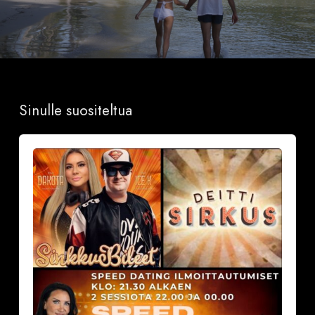
Sinulle suositeltua
Sinkkubileet
la
19.9.2026
–
Deittisirkus
Speed
Dating,
Tulisuudelma/Hotelli
Vantaalla