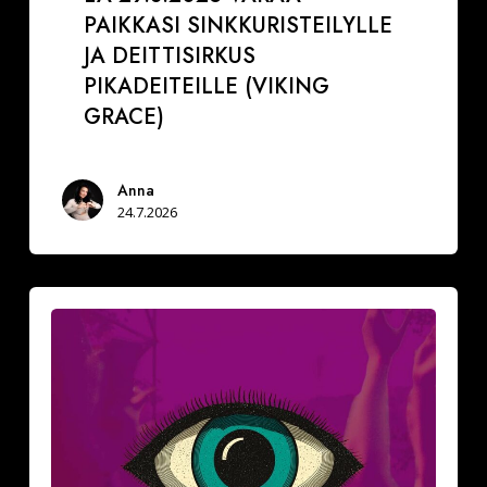
PAIKKASI SINKKURISTEILYLLE
JA DEITTISIRKUS
PIKADEITEILLE (VIKING
GRACE)
Anna
24.7.2026
Näillä
neljällä
(4)
vinkillä
teet
aloitteen
Downtown