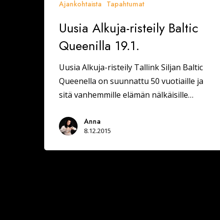
Ajankohtaista
Tapahtumat
Uusia Alkuja-risteily Baltic
Queenilla 19.1.
Uusia Alkuja-risteily Tallink Siljan Baltic
Queenella on suunnattu 50 vuotiaille ja
sitä vanhemmille elämän nälkäisille…
Anna
8.12.2015