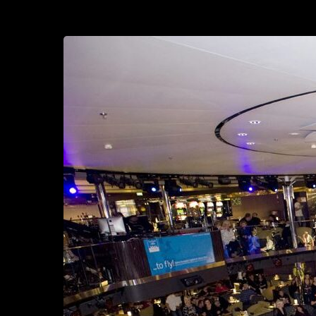
Uusia
Alkuja-
risteily
Baltic
Queenilla
19.1.