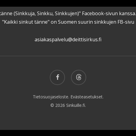
kut tänne (Sinkkuja, Sinkku, Sinkkujen)" Facebook-sivun kanss
"Kaikki sinkut tänne" on Suomen suurin sinkkujen FB-sivu
asiakaspalvelu@deittisirkus.fi
facebook
threads
Tietosuojaseloste.
Evästeasetukset.
© 2026 Sinkuille.fi.