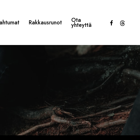
Ota
facebook
threads
ahtumat
Rakkausrunot
yhteyttä