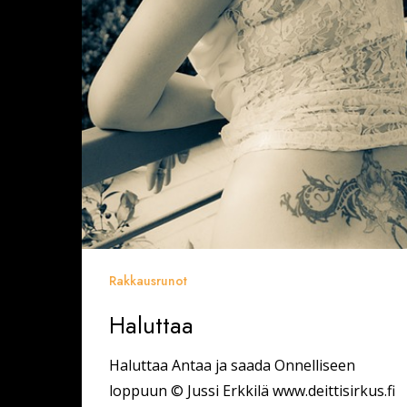
Rakkausrunot
Haluttaa
Haluttaa Antaa ja saada Onnelliseen
loppuun © Jussi Erkkilä www.deittisirkus.fi