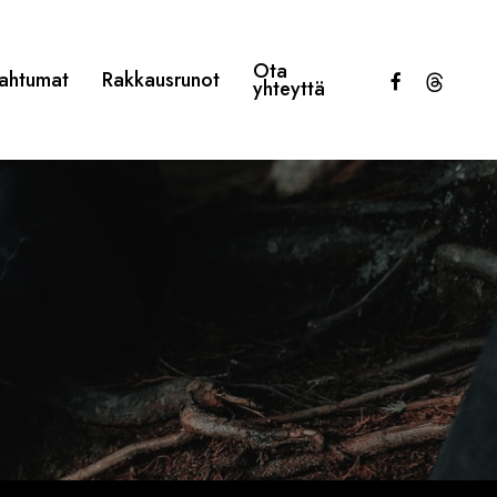
Ota
facebook
threads
ahtumat
Rakkausrunot
yhteyttä