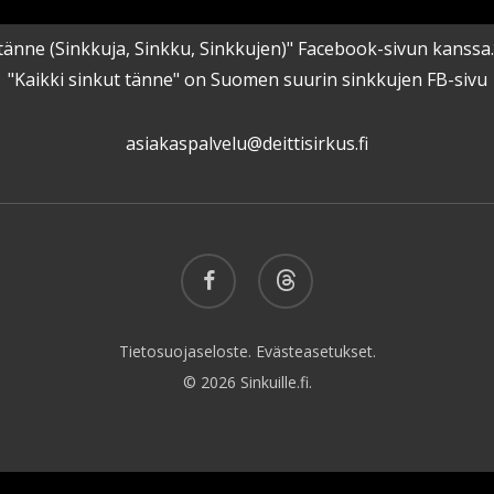
kut tänne (Sinkkuja, Sinkku, Sinkkujen)" Facebook-sivun kanss
"Kaikki sinkut tänne" on Suomen suurin sinkkujen FB-sivu
asiakaspalvelu@deittisirkus.fi
facebook
threads
Tietosuojaseloste.
Evästeasetukset.
© 2026 Sinkuille.fi.