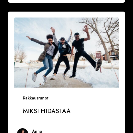
Miksi
hidastaa
Rakkausrunot
MIKSI HIDASTAA
Anna