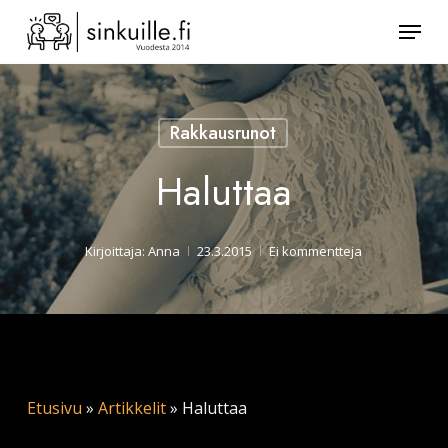
Skip
Valik
to
Sulje
main
valikk
content
Rakkausrunot
Haluttaa
Kirjoittaja:
Anna
23.3.2015
Ei kommentteja
Etusivu
»
Artikkelit
»
Haluttaa