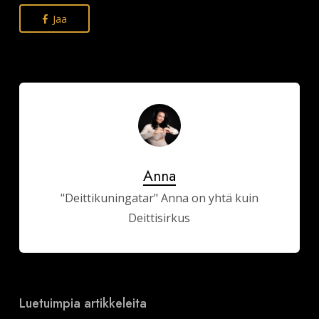
Jaa
Anna
"Deittikuningatar" Anna on yhtä kuin
Deittisirkus
Luetuimpia artikkeleita