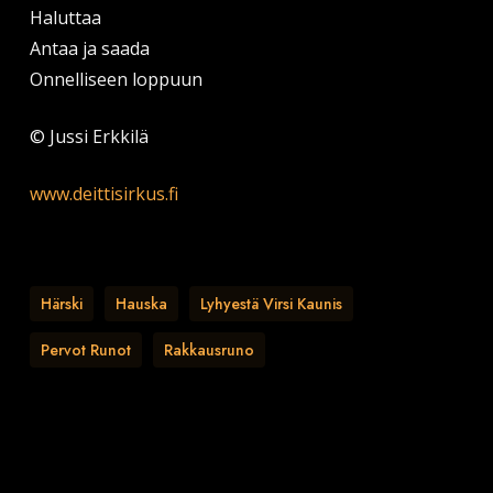
Haluttaa
Antaa ja saada
Onnelliseen loppuun
© Jussi Erkkilä
www.deittisirkus.fi
Härski
Hauska
Lyhyestä Virsi Kaunis
Pervot Runot
Rakkausruno