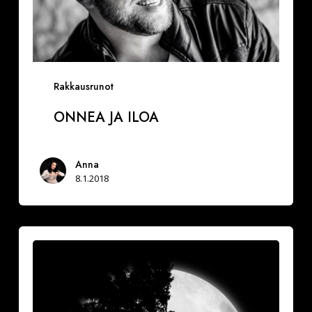
Rakkausrunot
ONNEA JA ILOA
Anna
8.1.2018
Vuoksesi
sun