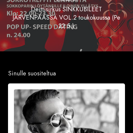
Deittisirkus SINKKUBILEET
JÄRVENPÄÄSSÄ VOL.2 toukokuussa (Pe
22.5.)
Sinulle suositeltua
Onnea
ja
iloa