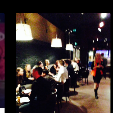
Deittisirkus
originaali
Speed
dating
Tampereella
ja
Helsingissä
tammikuussa
2016