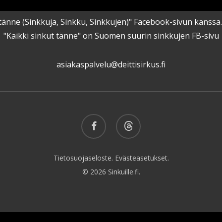
kut tänne (Sinkkuja, Sinkku, Sinkkujen)" Facebook-sivun kanss
"Kaikki sinkut tänne" on Suomen suurin sinkkujen FB-sivu
asiakaspalvelu@deittisirkus.fi
facebook
threads
Tietosuojaseloste.
Evästeasetukset.
© 2026 Sinkuille.fi.