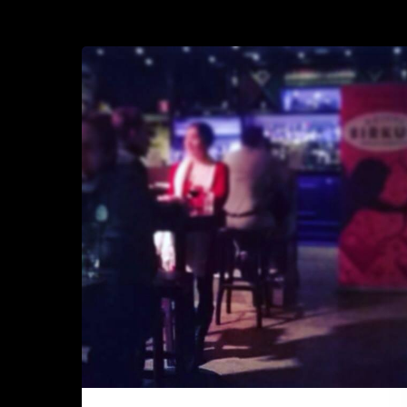
Deittisirkus
originaali
Speed
dating
Helsingissä
ja
Tampereella
maaliskuussa
2016