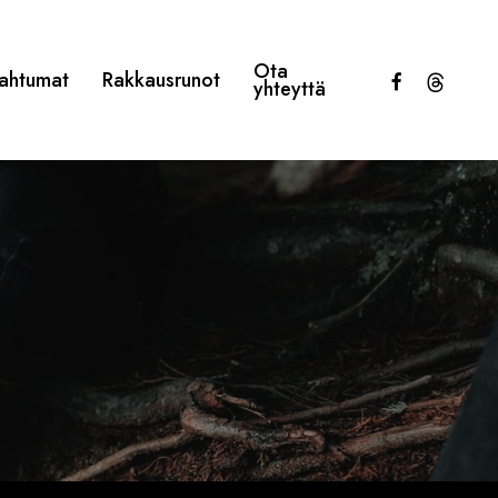
Ota
facebook
threads
ahtumat
Rakkausrunot
yhteyttä