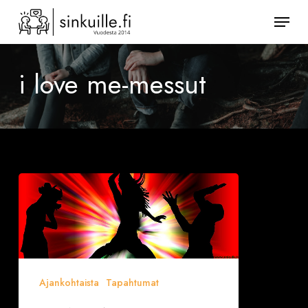
Skip
Valik
to
Sulje
main
valikk
content
i love me-messut
LOKAKUUN
DEITTISIRKUS
SINKKUTAPAHTUMAT
Ajankohtaista
Tapahtumat