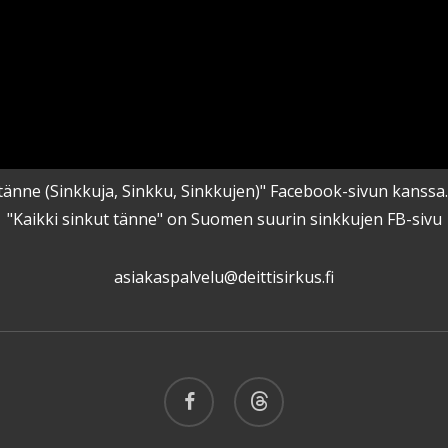
kut tänne (Sinkkuja, Sinkku, Sinkkujen)" Facebook-sivun kanss
"Kaikki sinkut tänne" on Suomen suurin sinkkujen FB-sivu
asiakaspalvelu@deittisirkus.fi
facebook
threads