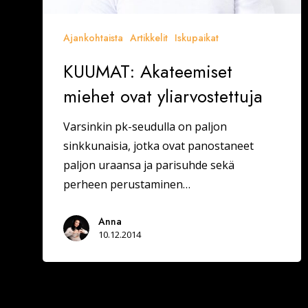
Ajankohtaista
Artikkelit
Iskupaikat
KUUMAT: Akateemiset
miehet ovat yliarvostettuja
Varsinkin pk-seudulla on paljon
sinkkunaisia, jotka ovat panostaneet
paljon uraansa ja parisuhde sekä
perheen perustaminen…
Anna
10.12.2014