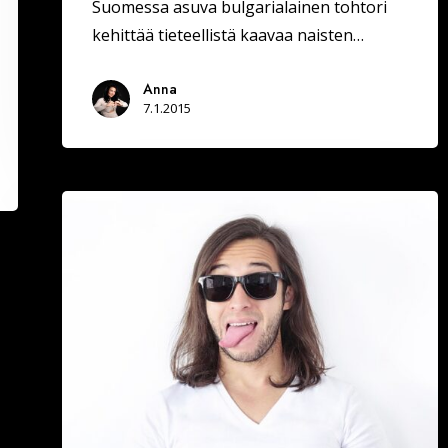
Suomessa asuva bulgarialainen tohtori
kehittää tieteellistä kaavaa naisten…
Anna
7.1.2015
KUUMAT:
Akateemiset
miehet
ovat
yliarvostettuja