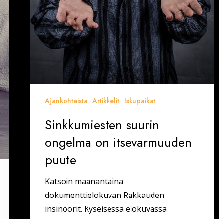
Ajankohtaista
Artikkelit
Iskupaikat
Sinkkumiesten suurin
ongelma on itsevarmuuden
puute
Katsoin maanantaina
dokumenttielokuvan Rakkauden
insinöörit. Kyseisessä elokuvassa