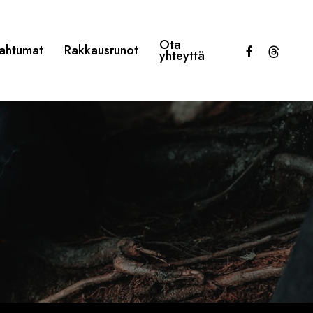
Ota
facebook
threads
ahtumat
Rakkausrunot
yhteyttä