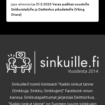
La 31.5.2025 Varaa paikkasi suositulle
Jape
aiheesta
Sinkkuristeilylle ja Deittisirkus pikadeiteille (Viking
Grace)
Sinkuille.fi toimii kiinteästi "Kaikki sinkut tänne
(Sinkkuja, Sinkku, Sinkkujen)" Facebook-sivun
kanssa. Sinkkutapahtumat järjestää Deittisirkus.
"Kaikki sinkut tänne" on Suomen suurin sinkkujen