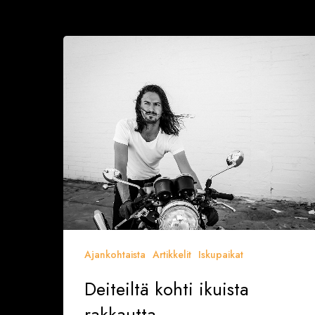
Deiteiltä
kohti
ikuista
rakkautta
Ajankohtaista
Artikkelit
Iskupaikat
Deiteiltä kohti ikuista
rakkautta