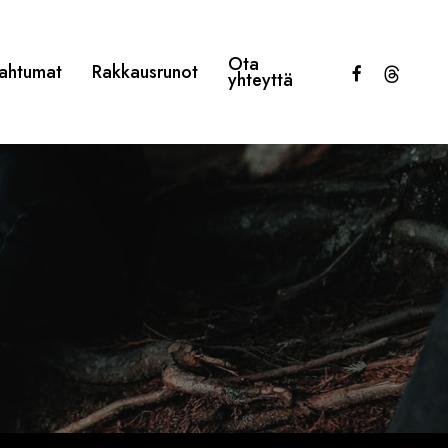
Ota
facebook
threads
ahtumat
Rakkausrunot
yhteyttä