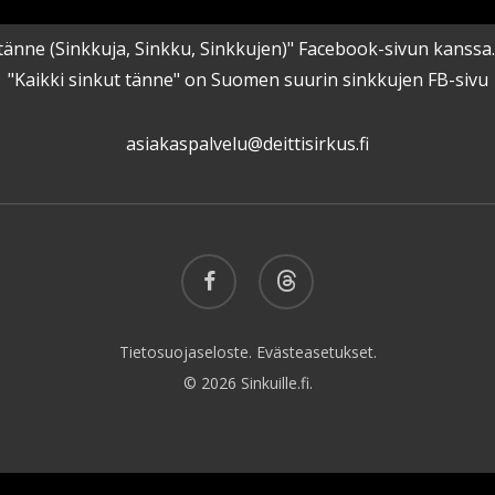
kut tänne (Sinkkuja, Sinkku, Sinkkujen)" Facebook-sivun kanss
"Kaikki sinkut tänne" on Suomen suurin sinkkujen FB-sivu
asiakaspalvelu@deittisirkus.fi
facebook
threads
Tietosuojaseloste.
Evästeasetukset.
© 2026 Sinkuille.fi.