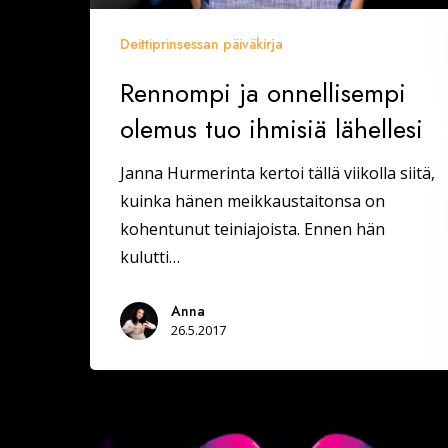
Deittiprinsessan päiväkirja
Rennompi ja onnellisempi
olemus tuo ihmisiä lähellesi
Janna Hurmerinta kertoi tällä viikolla siitä,
kuinka hänen meikkaustaitonsa on
kohentunut teiniajoista. Ennen hän
kulutti…
Anna
26.5.2017
Seinäjoella