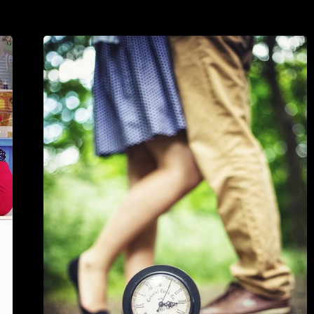
Tunnistatko
itseäsi
näistä
ihannekumppanin
toiveista?