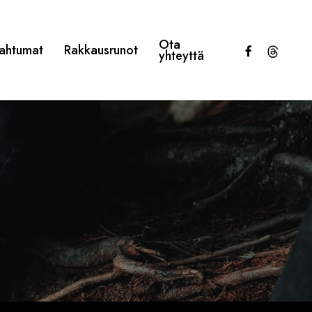
Ota
facebook
threads
ahtumat
Rakkausrunot
yhteyttä