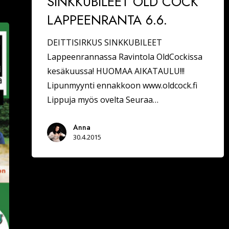
SINKKUBILEET OLD COCK
LAPPEENRANTA 6.6.
DEITTISIRKUS SINKKUBILEET
Lappeenrannassa Ravintola OldCockissa
kesäkuussa! HUOMAA AIKATAULU!!!
Lipunmyynti ennakkoon www.oldcock.fi
Lippuja myös ovelta Seuraa…
Anna
30.4.2015