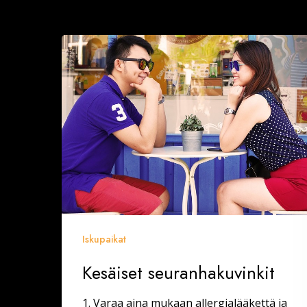
Kesäiset
seuranhakuvinkit
Iskupaikat
Kesäiset seuranhakuvinkit
1. Varaa aina mukaan allergialääkettä ja