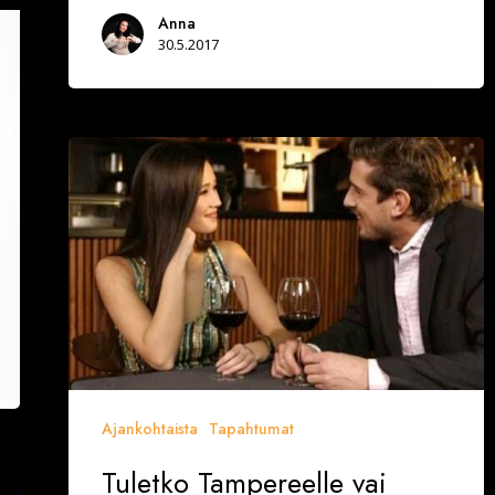
Anna
30.5.2017
Tuletko
Tampereelle
vai
Helsinkiin?
Ajankohtaista
Tapahtumat
Tuletko Tampereelle vai