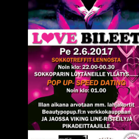
Deittisirkus
LOVE
BILEET
pe
2.6.
(Ravintola
Karma)