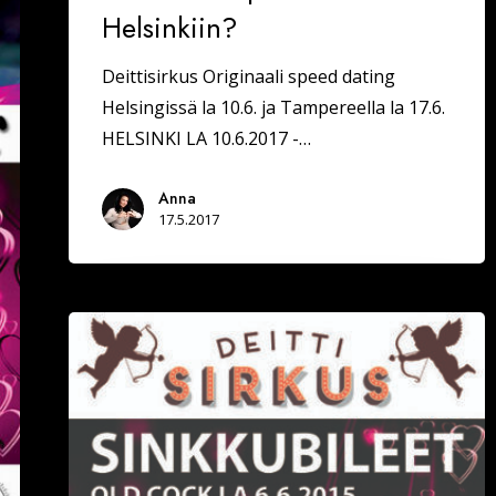
Helsinkiin?
Deittisirkus Originaali speed dating
Helsingissä la 10.6. ja Tampereella la 17.6.
HELSINKI LA 10.6.2017 -…
Anna
17.5.2017
SINKKUBILEET
OLD
COCK
LAPPEENRANTA
6.6.