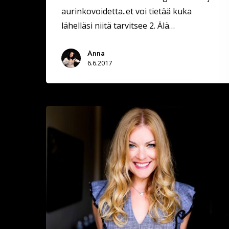
aurinkovoidetta..et voi tietää kuka
lähelläsi niitä tarvitsee 2. Älä…
Anna
6.6.2017
Rennompi
ja
onnellisempi
olemus
tuo
ihmisiä
lähellesi