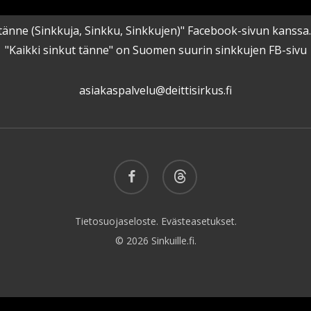
kut tänne (Sinkkuja, Sinkku, Sinkkujen)" Facebook-sivun kanss
"Kaikki sinkut tänne" on Suomen suurin sinkkujen FB-sivu
asiakaspalvelu@deittisirkus.fi
facebook
threads
Tietosuojaseloste.
Evästeasetukset.
© 2026 Sinkuille.fi.