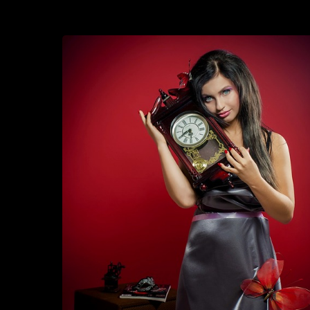
ISKUPAIKAT:
Deittikuningattaren
tärpit