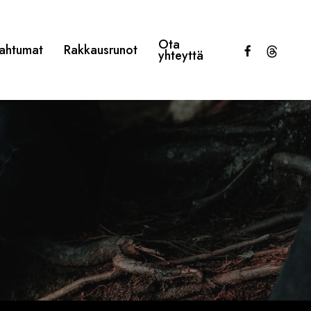
Ota
facebook
threads
ahtumat
Rakkausrunot
yhteyttä