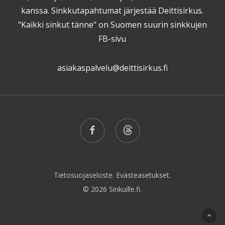
kanssa. Sinkkutapahtumat järjestää Deittisirkus.
"Kaikki sinkut tänne" on Suomen suurin sinkkujen
FB-sivu
asiakaspalvelu@deittisirkus.fi
facebook
threads
Tietosuojaseloste.
Evästeasetukset.
© 2026 Sinkuille.fi.