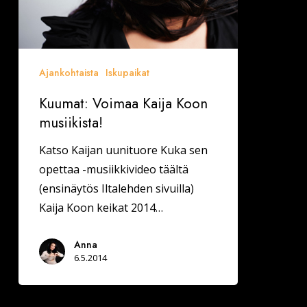
Ajankohtaista
Iskupaikat
Kuumat: Voimaa Kaija Koon
musiikista!
Katso Kaijan uunituore Kuka sen
opettaa -musiikkivideo täältä
(ensinäytös Iltalehden sivuilla)
Kaija Koon keikat 2014…
Anna
6.5.2014