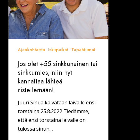
nyt
kannattaa
lähteä
risteilemään!
Ajankohtaista
Iskupaikat
Tapahtumat
Jos olet +55 sinkkunainen tai
sinkkumies, niin nyt
kannattaa lähteä
risteilemään!
Juuri Sinua kaivataan laivalle ensi
torstaina 25.8.2022 Tiedämme,
että ensi torstaina laivalle on
tulossa sinun…