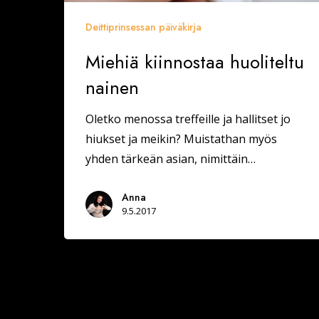
Deittiprinsessan päiväkirja
Miehiä kiinnostaa huoliteltu
nainen
Oletko menossa treffeille ja hallitset jo
hiukset ja meikin? Muistathan myös
yhden tärkeän asian, nimittäin…
Anna
9.5.2017