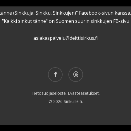
kut tänne (Sinkkuja, Sinkku, Sinkkujen)" Facebook-sivun kanss
"Kaikki sinkut tänne" on Suomen suurin sinkkujen FB-sivu
asiakaspalvelu@deittisirkus.fi
facebook
threads
Tietosuojaseloste.
Evästeasetukset.
© 2026 Sinkuille.fi.