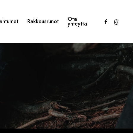
Ota
facebook
threads
ahtumat
Rakkausrunot
yhteyttä