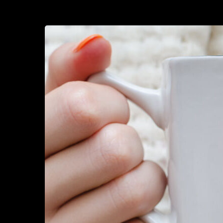
Miehiä
kiinnostaa
huoliteltu
nainen