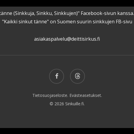
kut tänne (Sinkkuja, Sinkku, Sinkkujen)" Facebook-sivun kanss
"Kaikki sinkut tänne" on Suomen suurin sinkkujen FB-sivu
asiakaspalvelu@deittisirkus.fi
facebook
threads
Tietosuojaseloste.
Evästeasetukset.
© 2026 Sinkuille.fi.