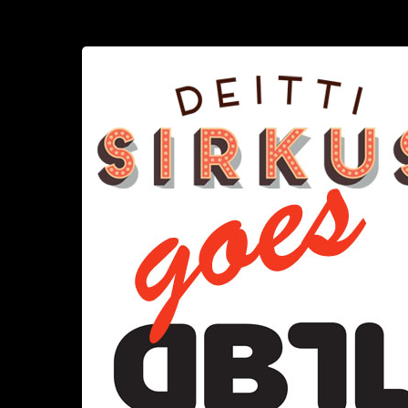
Deittisirkus
Sinkkubaari
DBTL:ssa
La
1.8.2015