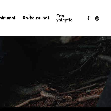
Ota
facebook
threads
ahtumat
Rakkausrunot
yhteyttä