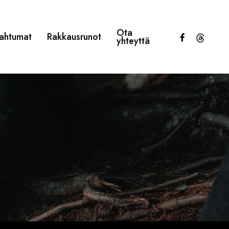
Ota
facebook
threads
ahtumat
Rakkausrunot
yhteyttä