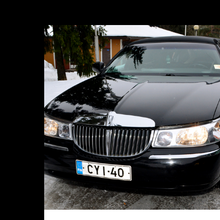
LOHJALLA
Deittisirkus
sinkkubileisiin
pääsee
LIMUSIINILLA
La
5.9.2015