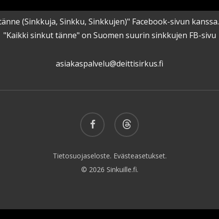
kut tänne (Sinkkuja, Sinkku, Sinkkujen)" Facebook-sivun kanss
"Kaikki sinkut tänne" on Suomen suurin sinkkujen FB-sivu
asiakaspalvelu@deittisirkus.fi
facebook
threads
Tietosuojaseloste.
Evästeasetukset.
© 2026 Sinkuille.fi.