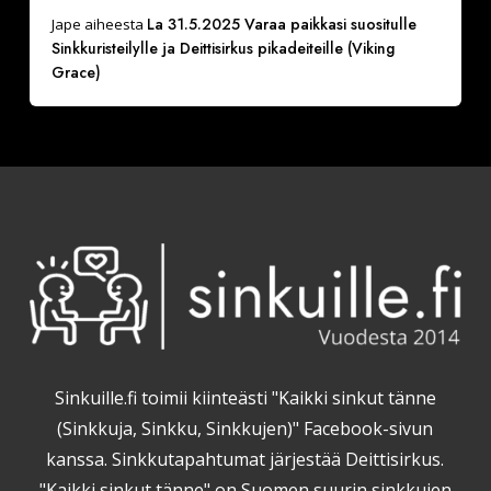
La 31.5.2025 Varaa paikkasi suositulle
Jape
aiheesta
Sinkkuristeilylle ja Deittisirkus pikadeiteille (Viking
Grace)
Sinkuille.fi toimii kiinteästi "Kaikki sinkut tänne
(Sinkkuja, Sinkku, Sinkkujen)" Facebook-sivun
kanssa. Sinkkutapahtumat järjestää Deittisirkus.
"Kaikki sinkut tänne" on Suomen suurin sinkkujen