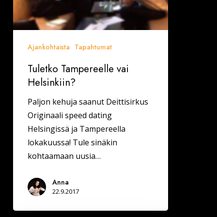
Ajankohtaista
Tapahtumat
Tuletko Tampereelle vai
Helsinkiin?
Paljon kehuja saanut Deittisirkus
Originaali speed dating
Helsingissä ja Tampereella
lokakuussa! Tule sinäkin
kohtaamaan uusia…
Anna
22.9.2017