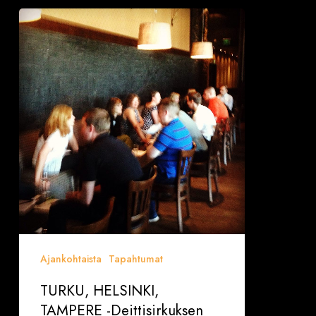
TURKU,
HELSINKI,
TAMPERE
-
Deittisirkuksen
originaali
speed
dating
Ajankohtaista
Tapahtumat
TURKU, HELSINKI,
TAMPERE -Deittisirkuksen