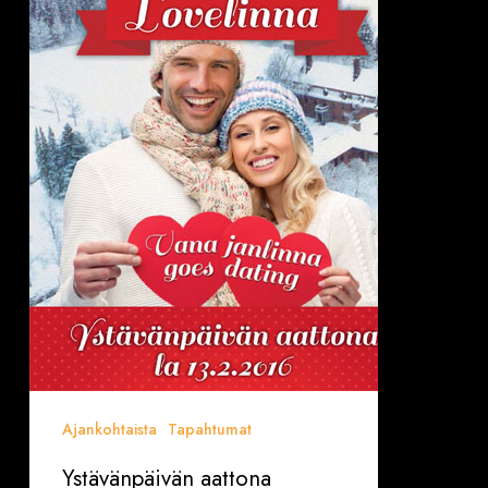
aattona
Vanajanlinnan
LOVELINNA
(Hämeenlinna
La
13.2.2016)
Ajankohtaista
Tapahtumat
Ystävänpäivän aattona