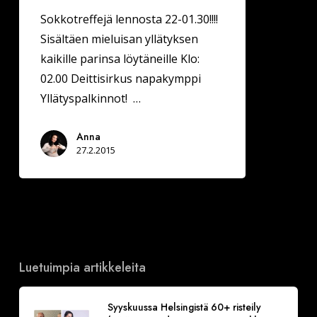
Sokkotreffejä lennosta 22-01.30!!!!
Sisältäen mieluisan yllätyksen
kaikille parinsa löytäneille Klo:
02.00 Deittisirkus napakymppi
Yllätyspalkinnot! …
Anna
27.2.2015
Luetuimpia artikkeleita
Syyskuussa Helsingistä 60+ risteily