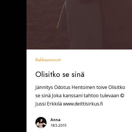
Rakkausrunot
Olisitko se sinä
Jännitys Odotus Hentoinen toive Olisitko
se sinä Joka kanssani tahtoo tulevaan ©
Jussi Erkkilä www.deittisirkus.fi
Anna
18.5.2015