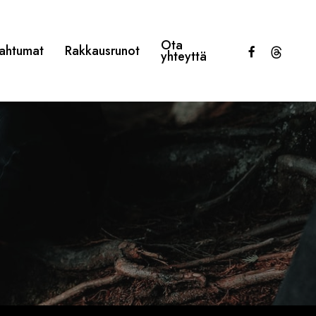
Ota
facebook
threads
ahtumat
Rakkausrunot
yhteyttä