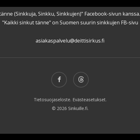
kut tänne (Sinkkuja, Sinkku, Sinkkujen)" Facebook-sivun kanss
"Kaikki sinkut tänne" on Suomen suurin sinkkujen FB-sivu
asiakaspalvelu@deittisirkus.fi
facebook
threads
Tietosuojaseloste.
Evästeasetukset.
© 2026 Sinkuille.fi.