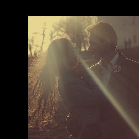
Olisitko
se
sinä