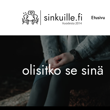
Skip
to
main
Etusivu
content
olisitko se sinä