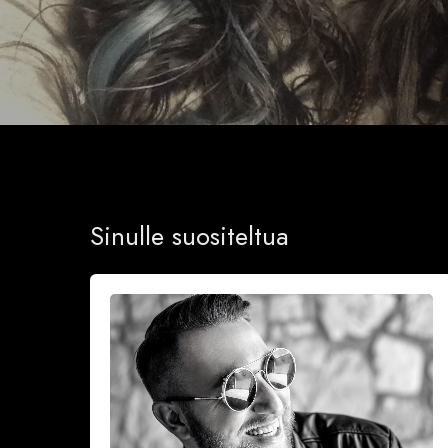
Sinulle suositeltua
Onnea
ja
iloa