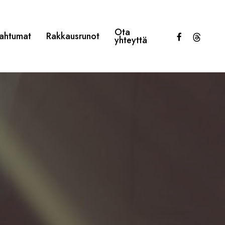
Ota
facebook
threads
ahtumat
Rakkausrunot
yhteyttä