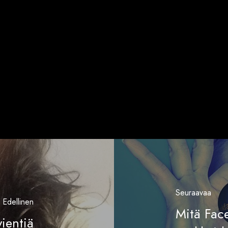
Seuraavaa
Edellinen
Mitä Fac
ientiä