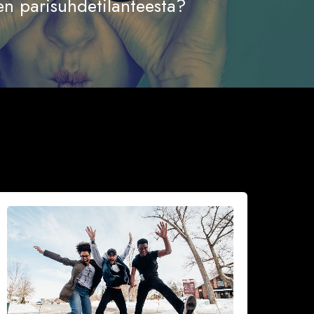
en parisuhdetilanteesta?
iksi
idastaa