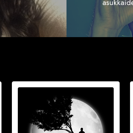
asukkaid
Vuoksesi
M
sun
h