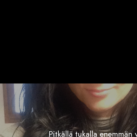
Pitkällä tukalla enemmän v