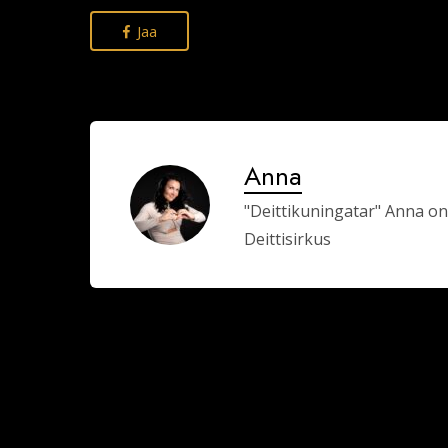
Jaa
Anna
"Deittikuningatar" Anna on
Deittisirkus