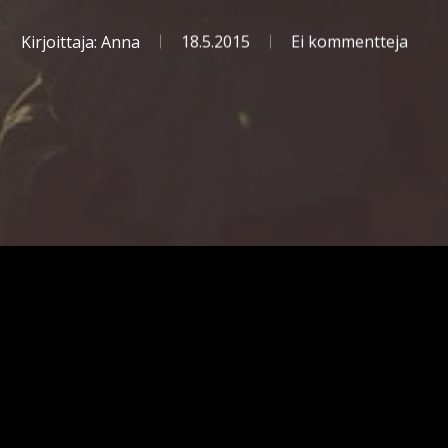
Kirjoittaja:
Anna
18.5.2015
Ei kommentteja