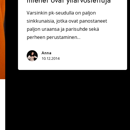
miehet ovat yliarvostettuja
Varsinkin pk-seudulla on paljon
sinkkunaisia, jotka ovat panostaneet
paljon uraansa ja parisuhde sekä
perheen perustaminen…
Anna
10.12.2014