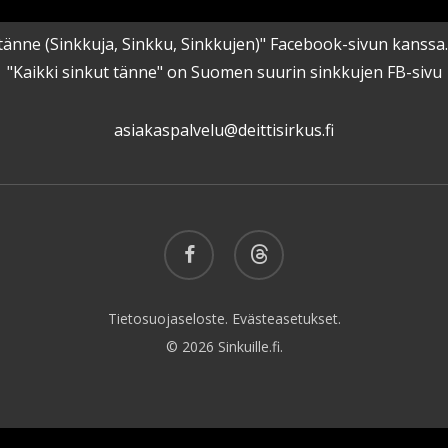
kut tänne (Sinkkuja, Sinkku, Sinkkujen)" Facebook-sivun kanss
"Kaikki sinkut tänne" on Suomen suurin sinkkujen FB-sivu
asiakaspalvelu@deittisirkus.fi
facebook
threads
Tietosuojaseloste.
Evästeasetukset.
© 2026 Sinkuille.fi.