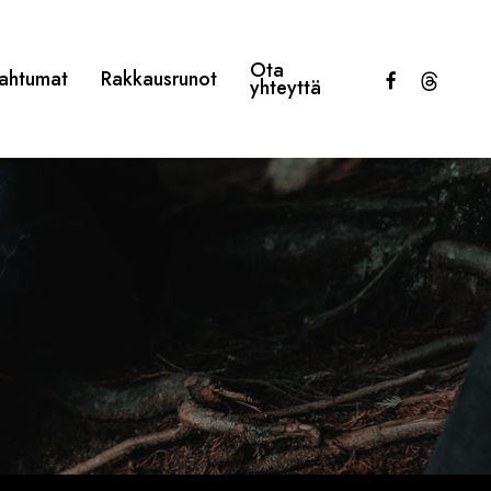
Ota
facebook
threads
ahtumat
Rakkausrunot
yhteyttä