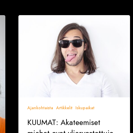
KUUMAT:
Akateemiset
miehet
ovat
yliarvostettuja
Ajankohtaista
Artikkelit
Iskupaikat
KUUMAT: Akateemiset