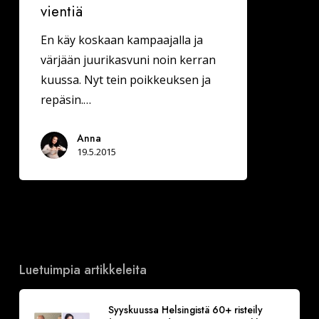
vientiä
En käy koskaan kampaajalla ja
värjään juurikasvuni noin kerran
kuussa. Nyt tein poikkeuksen ja
repäsin.…
Anna
19.5.2015
Luetuimpia artikkeleita
Syyskuussa Helsingistä 60+ risteily